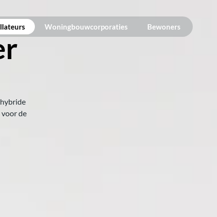
llateurs
Woningbouwcorporaties
Bewoners
r 
hybride 
voor de 