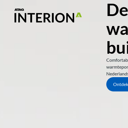
De
wa
bu
Comfortabel
warmtepomp
Nederlandse
Ontdek